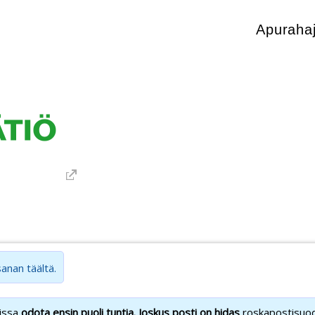
Apurahaj
sanan täältä.
oissa
odota ensin puoli tuntia. Joskus posti on hidas
roskapostisuoda